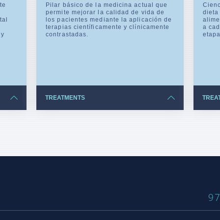
te
Pilar básico de la medicina actual que
Cienc
permite mejorar la calidad de vida de
dieta
tal
los pacientes mediante la aplicación de
alime
terapias científicamente y clínicamente
a cad
 y
contrastadas.
etapa
TREATMENTS
TREA
97