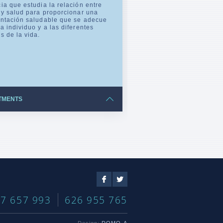
ia que estudia la relación entre
 y salud para proporcionar una
ntación saludable que se adecue
a individuo y a las diferentes
s de la vida.
TMENTS
Facebook
Twitter
7 657 993
626 955 765