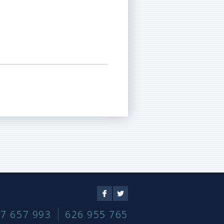
Facebook
Twitter
7 657 993
626 955 765