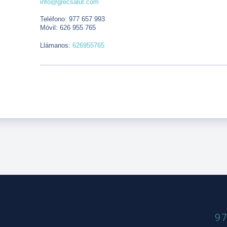
info@grecsalut.com
Teléfono: 977 657 993
Móvil: 626 955 765
Llámanos:
626955765
97