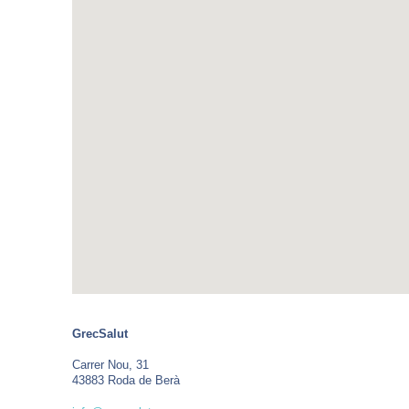
GrecSalut
Carrer Nou, 31
43883 Roda de Berà